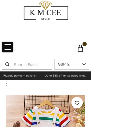
GBP (£)
Flexible payment options*
Up to 65% off on selected lines.