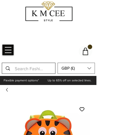
GBP (£)
Flexible payment options*
Up to 65% off on selected lines.