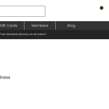
Gift Cards
Members
Blog
standard delivery on all orders*
Dress