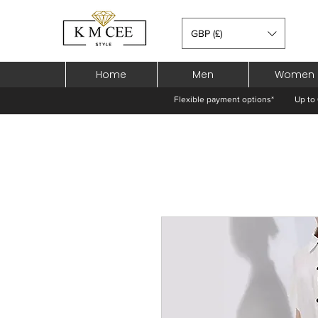
GBP (£)
Home
Men
Women
Flexible payment options*
Up to 