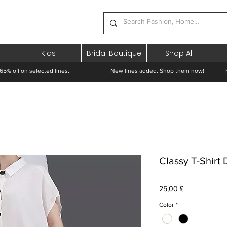
Kids
Bridal Boutique
Shop All
65% off on selected lines.
New lines added. Shop them now! Free 
Classy T-Shirt 
Cena
25,00 £
Color
*