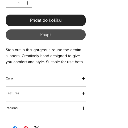
Přidat do košíku
Koupit
Step out in this gorgeous round toe denim
slippers. Creatively hand designed to give
you comfort and style. Suitable for use both
indoor and outdoors
Care
Wipe to clean
Features
Keep away from fire
Cross-tied style
Returns
Round toe
Lightweight and comfortable
Please refer to our delivery and returns
PU lining material
policy for more details