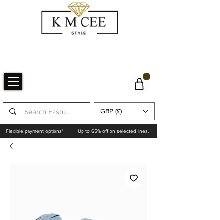
GBP (£)
Flexible payment options*
Up to 65% off on selected lines.