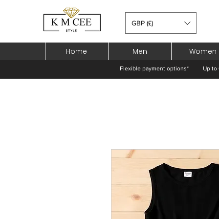
GBP (£)
Home
Men
Women
Flexible payment options*
Up to 