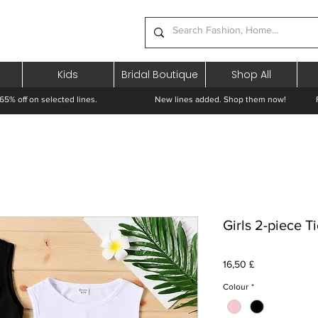
Kids
Bridal Boutique
Shop All
65% off on selected lines.
New lines added. Shop them now! Free 
Girls 2-piece T
Cena
16,50 £
Colour
*