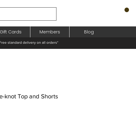
Gift Cards
Members
Blog
standard delivery on all orders*
ie-knot Top and Shorts