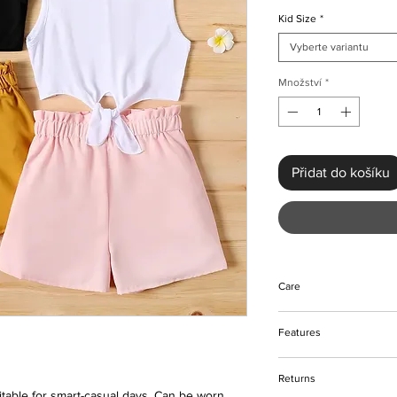
Kid Size
*
Vyberte variantu
Množství
*
Přidat do košíku
Care
Machine and hand w
Features
Do not bleach
Please keep away fro
Short sleeves with ti
Returns
Elastic shorts
itable for smart-casual days. Can be worn