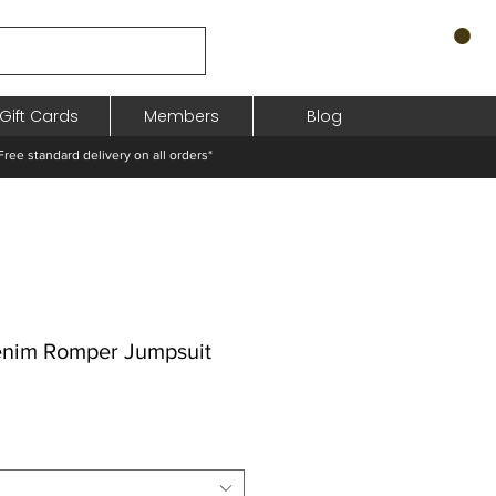
Gift Cards
Members
Blog
standard delivery on all orders*
enim Romper Jumpsuit