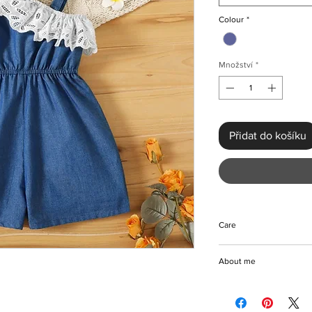
Colour
*
Množství
*
Přidat do košíku
Care
Do not bleach
About me
Machine and hand w
Tumble dryer friendly
Denim material
Please keep away fro
Sleeveless