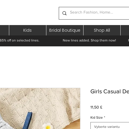
Kids
Bridal Boutique
Shop All
65% off on selected lines.
New lines added. Shop them now! Free 
Girls Casual D
Cena
11,50 £
Kid Size
*
Vyberte variantu