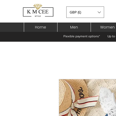
GBP (£)
Home
Men
Women
Flexible payment options*
Up to 