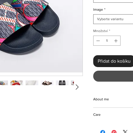
Image
*
Vyberte variantu
Množství
*
Přidat do košíku
About me
Treat yourself or a lo
Care
luxury slippers. Ligh
is 1cm. A beautiful a
Can be cleaned with 
indoors and outdoors. 
Please keep away fr