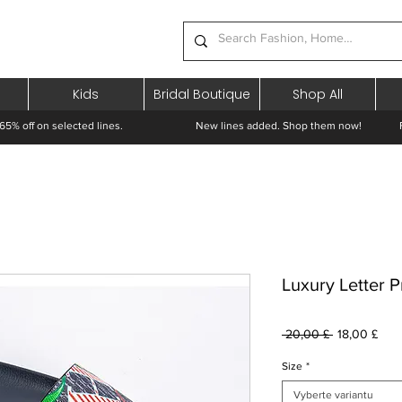
Kids
Bridal Boutique
Shop All
65% off on selected lines.
New lines added. Shop them now! Free 
Luxury Letter P
Běžná
Zvý
 20,00 £ 
18,00 £
cena
cen
Size
*
Vyberte variantu