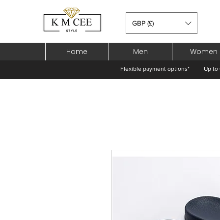
GBP (£)
Home
Men
Women
Flexible payment options*
Up to 