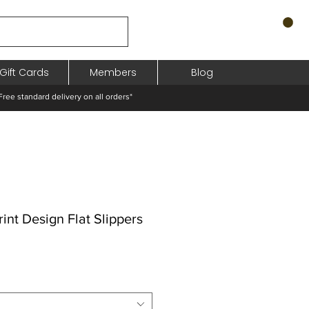
Gift Cards
Members
Blog
standard delivery on all orders*
rint Design Flat Slippers
hodněná
a