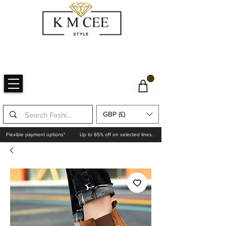
GBP (£)
Flexible payment options*
Up to 65% off on selected lines.