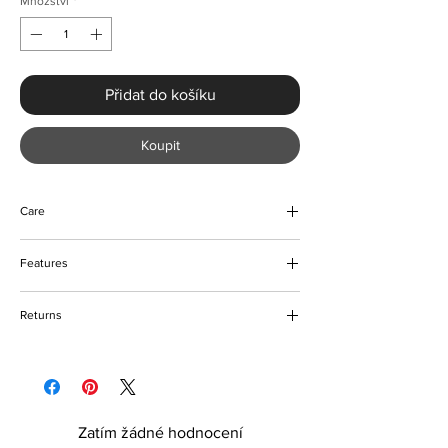
Množství
*
Přidat do košíku
Koupit
Care
Wipe to clean
Features
Ankle boots style
Returns
Suede material
Lightweight and comfortable
Please refer to our delivery and returns
Slip-on closure
policy for more details
Zatím žádné hodnocení