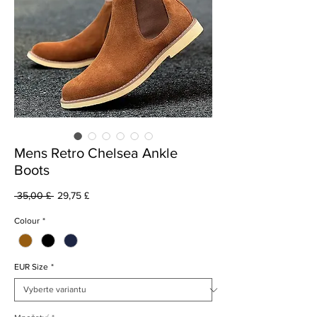
Mens Retro Chelsea Ankle
Boots
Běžná
Zvýhodněná
 35,00 £ 
29,75 £
cena
cena
Colour
*
EUR Size
*