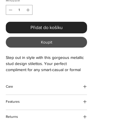
Množství
*
Přidat do košíku
Koupit
Step out in style with this gorgeous metallic
stud design stilettos. Your perfect
compliment for any smart-casual or formal
occasion. Buy now and love forever
Care
Wipe to clean
Features
Pointed toe
Returns
Metallic gold studs
Not platform
Please refer to our delivery and returns