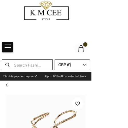
GBP (£)
Flexible payment options*
Up to 65% off on selected lines.