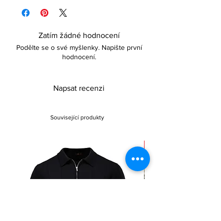
policy for more details
Zatím žádné hodnocení
Podělte se o své myšlenky. Napište první
hodnocení.
Napsat recenzi
Související produkty
Sale