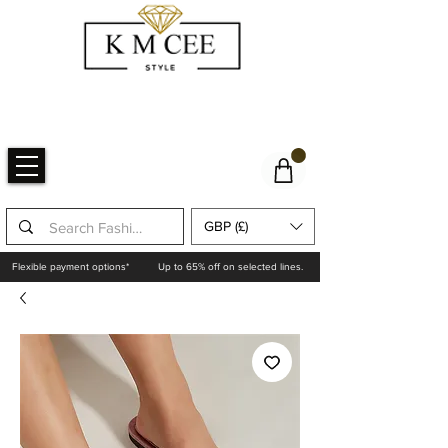
GBP (£)
Flexible payment options*
Up to 65% off on selected lines.