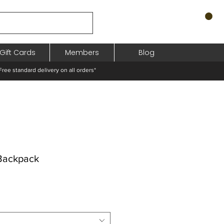
Gift Cards
Members
Blog
standard delivery on all orders*
 Backpack
hodněná
a