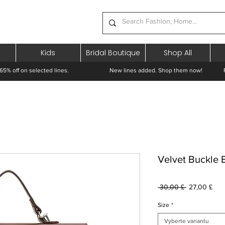
Kids
Bridal Boutique
Shop All
65% off on selected lines.
New lines added. Shop them now! Free 
Velvet Buckle
Běžná
Zvý
 30,00 £ 
27,00 £
cena
cen
Size
*
Vyberte variantu