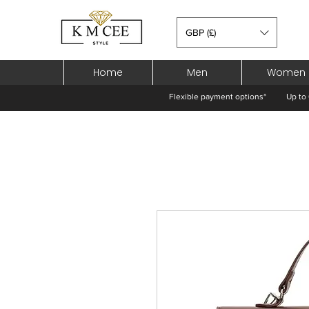
GBP (£)
Home
Men
Women
Flexible payment options*
Up to 