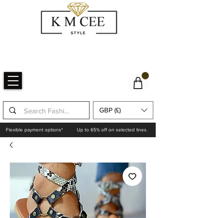
GBP (£)
Flexible payment options*
Up to 65% off on selected lines.