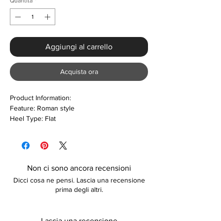
Quantità
*
Aggiungi al carrello
Acquista ora
Product Information:
Feature: Roman style
Heel Type: Flat
Occasion: Casual
Returns:
Please refer to our returns policy for
more information
Non ci sono ancora recensioni
Care:
Dicci cosa ne pensi. Lascia una recensione
Keep away from fire
prima degli altri.
Lascia una recensione