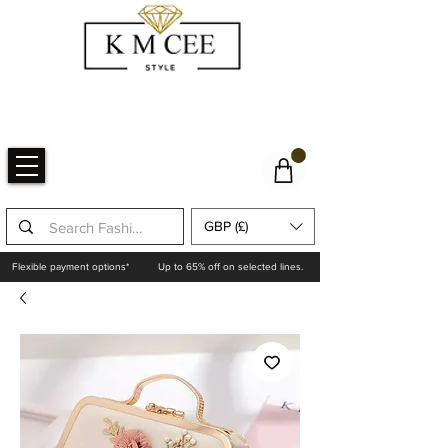
GBP (£)
Flexible payment options*
Up to 65% off on selected lines.