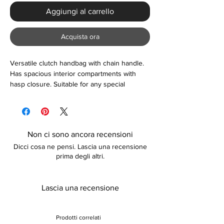
Aggiungi al carrello
Acquista ora
Versatile clutch handbag with chain handle.
Has spacious interior compartments with
hasp closure. Suitable for any special
occasion or as a gift. Please see the size
information below:
Size (CM)
24cm*6.5cm*12cm
Non ci sono ancora recensioni
Dicci cosa ne pensi. Lascia una recensione
prima degli altri.
Lascia una recensione
Prodotti correlati