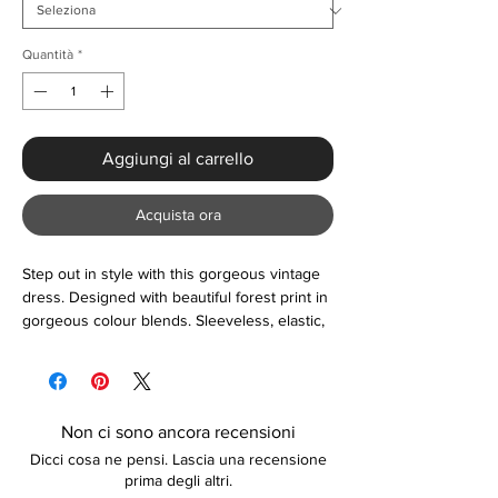
Quantità
*
Aggiungi al carrello
Acquista ora
Step out in style with this gorgeous vintage
dress. Designed with beautiful forest print in
gorgeous colour blends. Sleeveless, elastic,
pleated, lightweight, and comfortable.
Suitable for any smart-casual or formal
occasion.
Non ci sono ancora recensioni
Dicci cosa ne pensi. Lascia una recensione
prima degli altri.