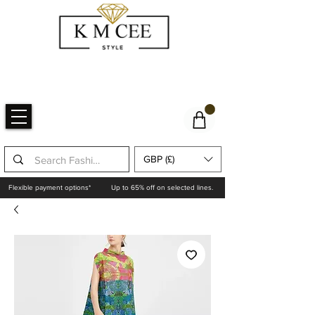
GBP (£)
Flexible payment options*
Up to 65% off on selected lines.