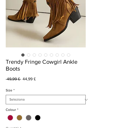
Trendy Fringe Cowgirl Ankle
Boots
Prezzo
Prezzo
 49,99 £ 
44,99 £
regolare
scontato
Size
*
Colour
*