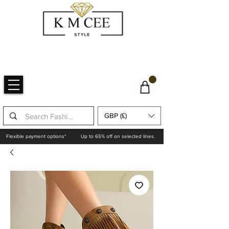
GBP (£)
Flexible payment options*
Up to 65% off on selected lines.