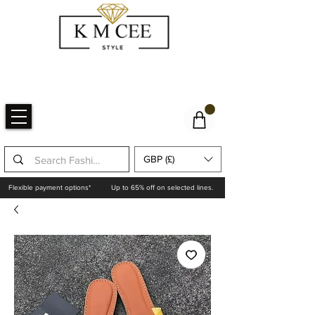
GBP (£)
Flexible payment options*
Up to 65% off on selected lines.