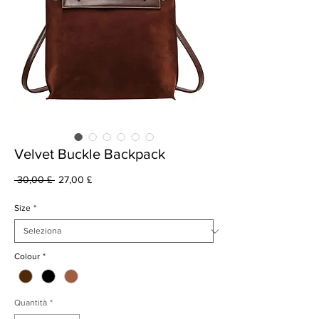
Velvet Buckle Backpack
Prezzo
Prezzo
 30,00 £ 
27,00 £
regolare
scontato
Size
*
Colour
*
Quantità
*