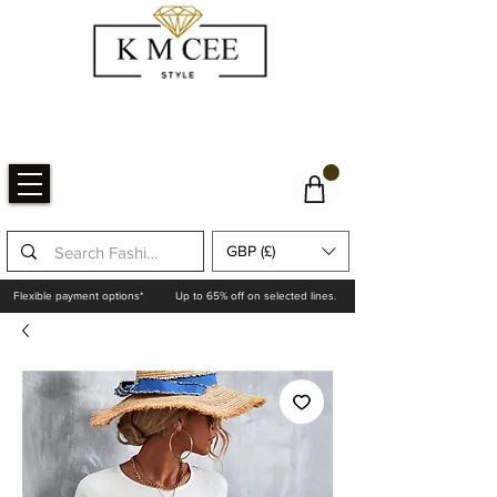
GBP (£)
Flexible payment options*
Up to 65% off on selected lines.