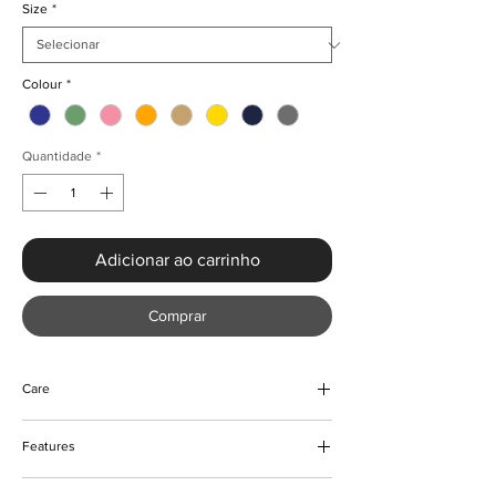
Size
*
Colour
*
Quantidade
*
Adicionar ao carrinho
Comprar
Care
Machine and hand wash
Features
Tumble dry safe
Low heat iron
Round neck style