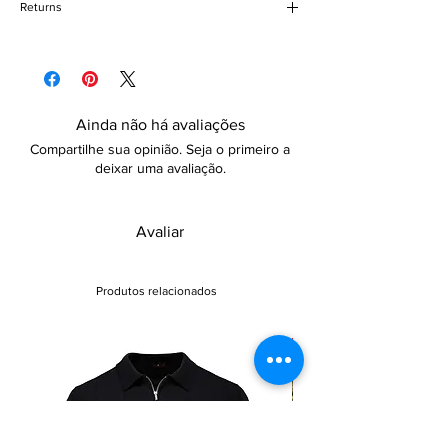
Returns
Patch work
Knee-length
Please refer to our delivery and returns
Loose fit
policy for more details
Ainda não há avaliações
Compartilhe sua opinião. Seja o primeiro a
deixar uma avaliação.
Avaliar
Produtos relacionados
Sale