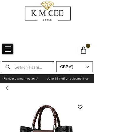
GBP (£)
Flexible payment options*
Up to 65% off on selected lines.