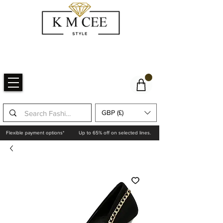
GBP (£)
Flexible payment options*
Up to 65% off on selected lines.