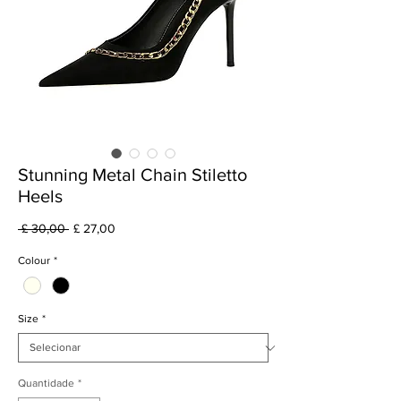
Stunning Metal Chain Stiletto
Heels
Preço
Preço
 £ 30,00 
£ 27,00
normal
promocional
Colour
*
Size
*
Quantidade
*