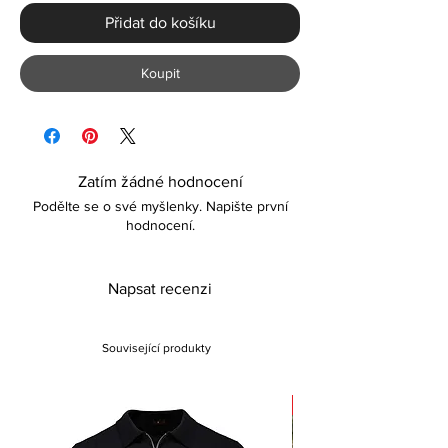
Přidat do košíku
Koupit
Zatím žádné hodnocení
Podělte se o své myšlenky. Napište první
hodnocení.
Napsat recenzi
Související produkty
Sale