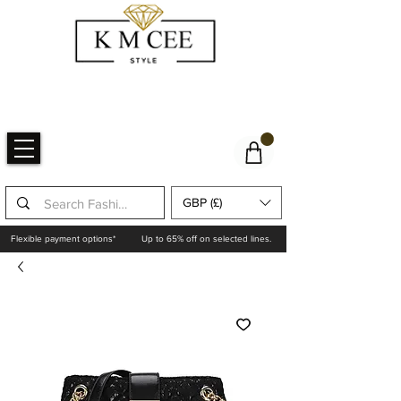
GBP (£)
Flexible payment options*
Up to 65% off on selected lines.