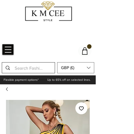
GBP (£)
Flexible payment options*
Up to 65% off on selected lines.