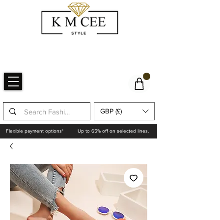
GBP (£)
Flexible payment options*
Up to 65% off on selected lines.