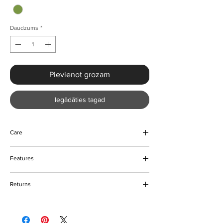
Daudzums
*
Pievienot grozam
Iegādāties tagad
Care
Do not bleach
Features
Do not tumble dry
Do not dry clean
Strapless design
Handwash
Returns
Floor length
Sequined
Please refer to our returns policy for more
Chest wrapping
details.
Polyester with a sheath silhouette