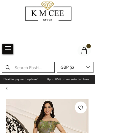
GBP (£)
Flexible payment options*
Up to 65% off on selected lines.