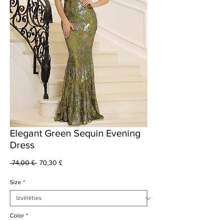
Elegant Green Sequin Evening
Dress
Parastā
Izpārdošanas
 74,00 £ 
70,30 £
cena
cena
Size
*
Color
*