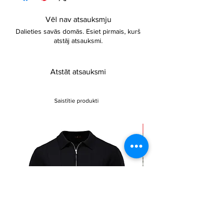
Fabric slightly stretch
Vēl nav atsauksmju
Dalieties savās domās. Esiet pirmais, kurš
atstāj atsauksmi.
Atstāt atsauksmi
Saistītie produkti
Sale