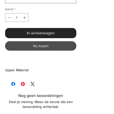
Aantal
*
In winkelwagen
Nu kopen
Upper Material:
Genuine Leather
Lining Material:
Cotton Fabric
Nog geen beoordelingen
Deel je mening. Wees de eerste die een
Feature:
beoordeling achterlaat.
Anti-Odor, Anti-Slippery, Hard-Wearing,
Breathable, Massage,