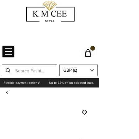
GBP (£)
Flexible payment options*
Up to 65% off on selected lines.