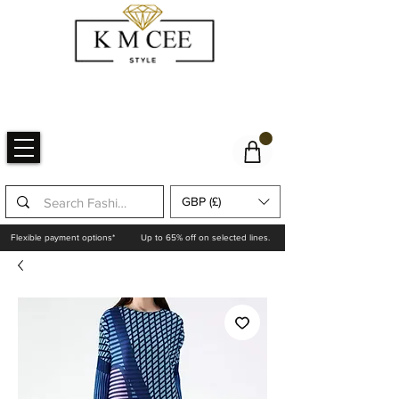
GBP (£)
Flexible payment options*
Up to 65% off on selected lines.