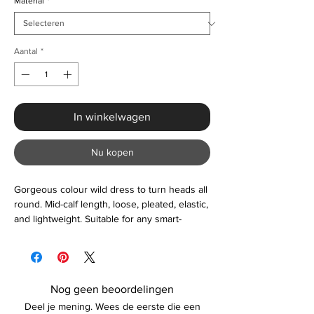
Material
*
Aantal
*
In winkelwagen
Nu kopen
Gorgeous colour wild dress to turn heads all
round. Mid-calf length, loose, pleated, elastic,
and lightweight. Suitable for any smart-
casual, wedding, engagements, and more.
Measurement information: (Inches)
Bust: 44.88"
Length: 38.19"
Nog geen beoordelingen
Shoulder Width:13.78"
Deel je mening. Wees de eerste die een
Sleeve Length: 17.72"