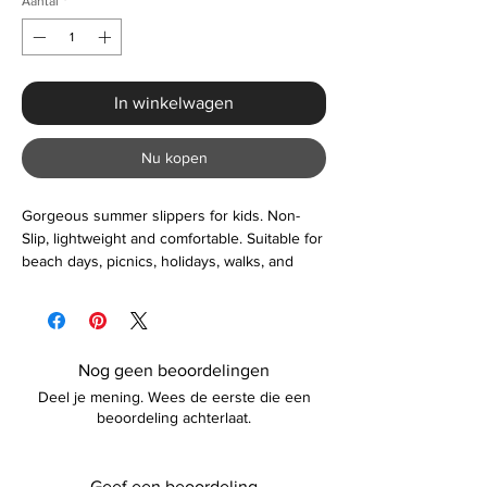
Aantal
*
In winkelwagen
Nu kopen
Gorgeous summer slippers for kids. Non-
Slip, lightweight and comfortable. Suitable for
beach days, picnics, holidays, walks, and
much more. Please contact us before
ordering if unsure about the size.
Nog geen beoordelingen
Deel je mening. Wees de eerste die een
beoordeling achterlaat.
Geef een beoordeling