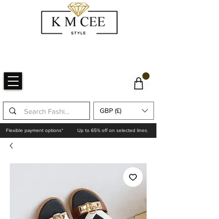
GBP (£)
Flexible payment options*
Up to 65% off on selected lines.