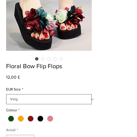
Floral Bow Flip Flops
Pris
12,00 £
EUR Size
*
Colour
*
Antall
*