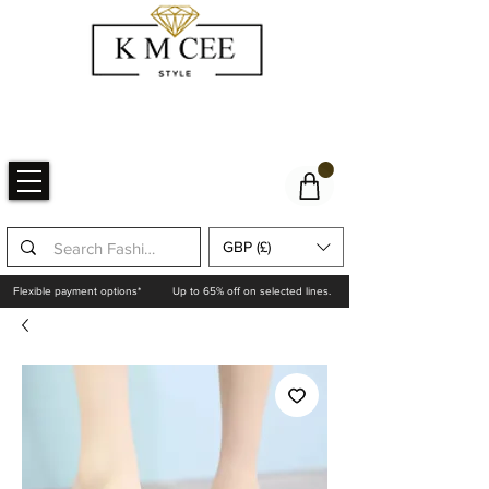
GBP (£)
Flexible payment options*
Up to 65% off on selected lines.