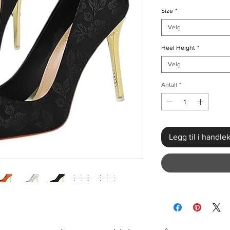
Size
*
Velg
Heel Height
*
Velg
Antall
*
Legg til i handle