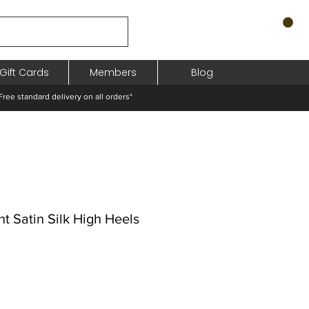
Gift Cards
Members
Blog
standard delivery on all orders*
int Satin Silk High Heels