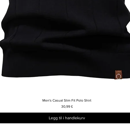
Men's Casual Slim Fit Polo Shirt
Hurtigvisning
Pris
30,99 £
Legg til i handlekurv