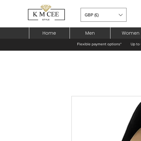
GBP (£)
Home
Men
Women
Flexible payment options*
Up to 