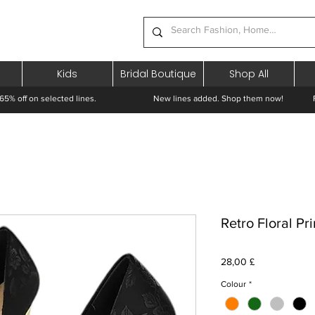
Kids
Bridal Boutique
Shop All
65% off on selected lines.
New lines added. Shop them now! Free 
Retro Floral Pr
Pris
28,00 £
Colour
*