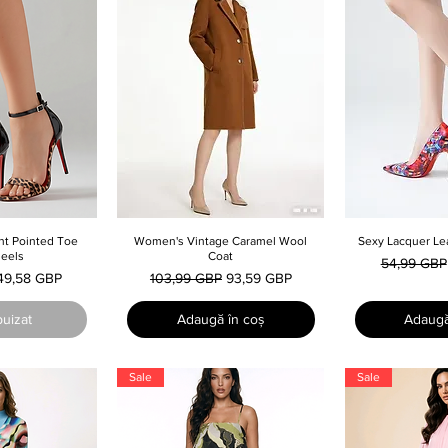
nt Pointed Toe
 rapidă
Women's Vintage Caramel Wool
Afișare rapidă
Sexy Lacquer Le
Afișar
eels
Coat
Preț norma
54,99 GBP
Preț redus
Preț normal
Preț redus
49,58 GBP
103,99 GBP
93,59 GBP
puizat
Adaugă în coș
Adaugă
Sale
Sale