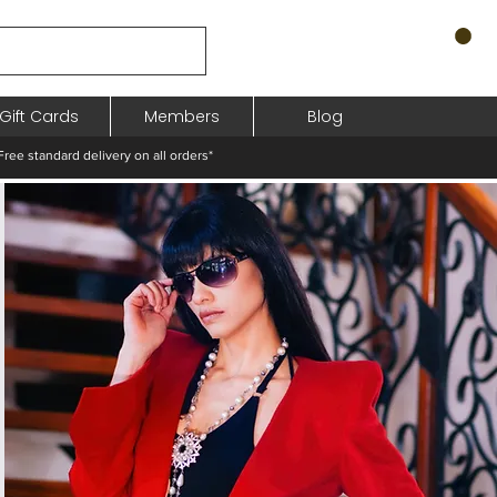
Gift Cards
Members
Blog
standard delivery on all orders*