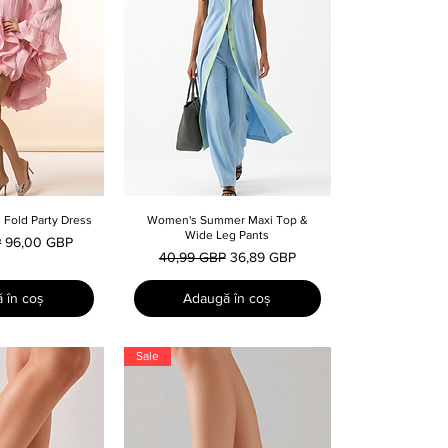
d Fold Party Dress
e rapidă
Women's Summer Maxi Top &
Afișare rapidă
Wide Leg Pants
Preț redus
P
96,00 GBP
Preț normal
Preț redus
40,99 GBP
36,89 GBP
 în coș
Adaugă în coș
Sale