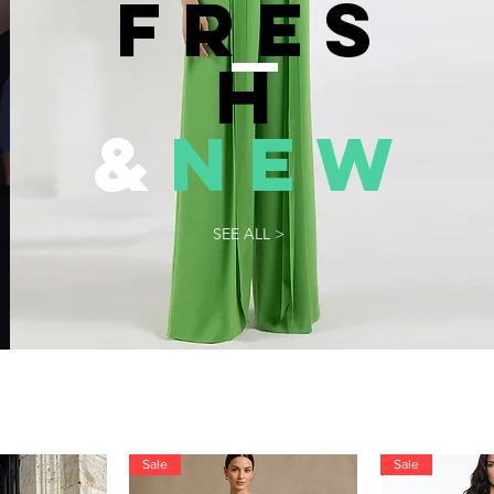
FRES
H
&
NEW
SEE ALL >
Sale
Sale