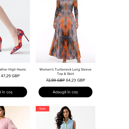
ather High Heels
e rapidă
Women's Turtleneck Long Sleeve
Afișare rapidă
Top & Skirt
l
Preț redus
47,29 GBP
Preț normal
Preț redus
72,99 GBP
64,23 GBP
 în coș
Adaugă în coș
Sale