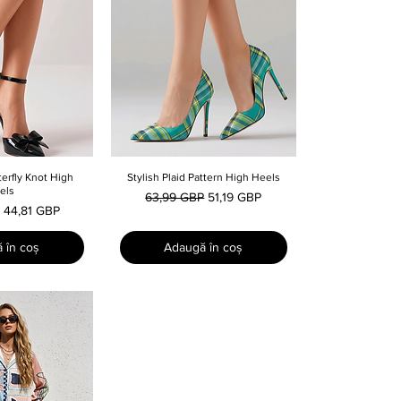
terfly Knot High
e rapidă
Stylish Plaid Pattern High Heels
Afișare rapidă
els
Preț normal
Preț redus
63,99 GBP
51,19 GBP
l
Preț redus
44,81 GBP
 în coș
Adaugă în coș