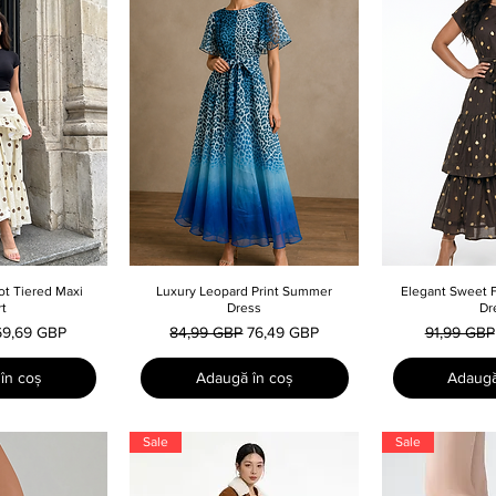
ot Tiered Maxi
 rapidă
Luxury Leopard Print Summer
Afișare rapidă
Elegant Sweet F
Afișar
rt
Dress
Dr
reț redus
Preț normal
Preț redus
Preț norma
69,69 GBP
84,99 GBP
76,49 GBP
91,99 GBP
în coș
Adaugă în coș
Adaugă
Sale
Sale