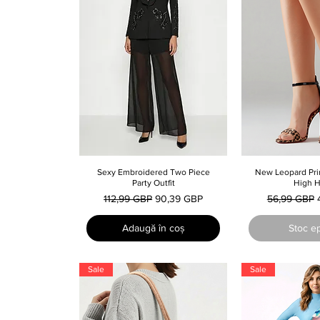
Sexy Embroidered Two Piece
Afișare rapidă
New Leopard Pri
Afișare
Party Outfit
High H
Preț normal
Preț redus
Preț normal
112,99 GBP
90,39 GBP
56,99 GBP
Adaugă în coș
Stoc e
Sale
Sale