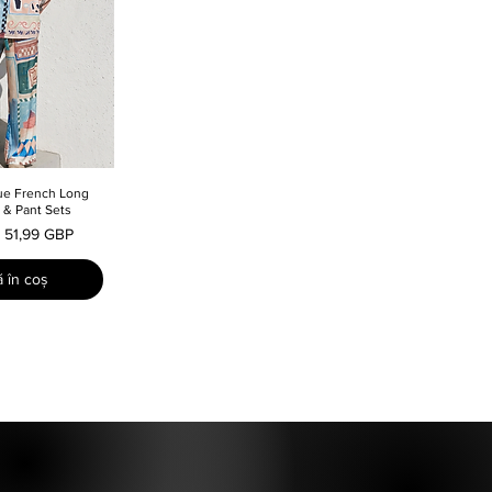
ue French Long
e rapidă
t & Pant Sets
l
Preț redus
51,99 GBP
 în coș