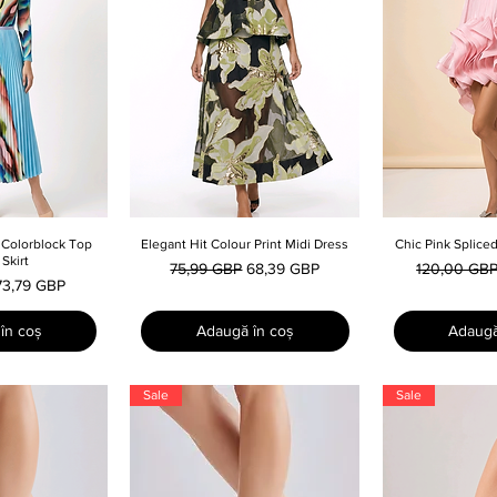
Colorblock Top
 rapidă
Elegant Hit Colour Print Midi Dress
Afișare rapidă
Chic Pink Splice
Afișar
Skirt
Preț normal
Preț redus
Preț normal
75,99 GBP
68,39 GBP
120,00 GB
Preț redus
73,79 GBP
în coș
Adaugă în coș
Adaugă
Sale
Sale