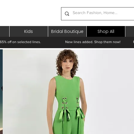
Kids
Bridal Boutique
Shop All
65% off on selected lines.
New lines added. Shop them now! Free 