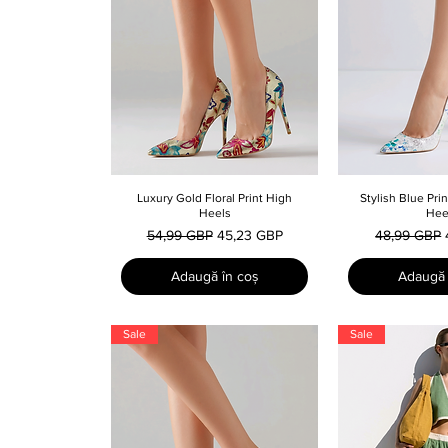
Luxury Gold Floral Print High
Afișare rapidă
Stylish Blue Pri
Afișare
Heels
Hee
Preț normal
Preț redus
Preț normal
54,99 GBP
45,23 GBP
48,99 GBP
Adaugă în coș
Adaugă 
Sale
Sale