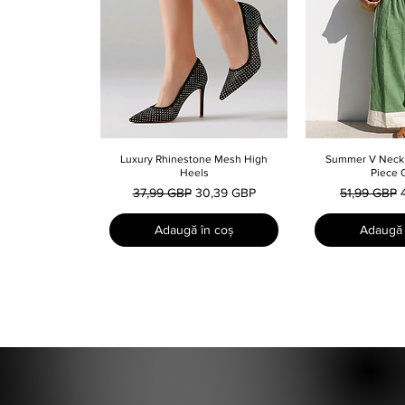
Luxury Rhinestone Mesh High
Afișare rapidă
Summer V Neck 
Afișare
Heels
Piece O
Preț normal
Preț redus
Preț normal
37,99 GBP
30,39 GBP
51,99 GBP
Adaugă în coș
Adaugă 