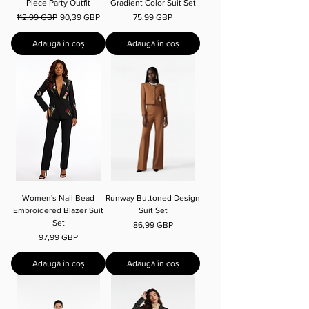
Piece Party Outfit
Gradient Color Suit Set
Preț normal
Preț redus
Preț
112,99 GBP
90,39 GBP
75,99 GBP
Adaugă în coș
Adaugă în coș
Women's Nail Bead
Runway Buttoned Design
Embroidered Blazer Suit
Suit Set
Set
Preț
86,99 GBP
Preț
97,99 GBP
Adaugă în coș
Adaugă în coș