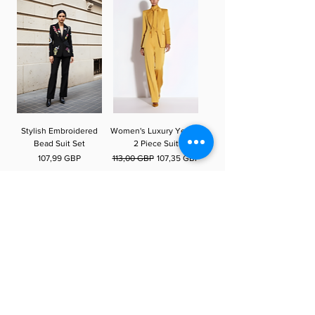
Stylish Embroidered
Women's Luxury Yellow
Bead Suit Set
2 Piece Suit
Preț
Preț normal
Preț redus
107,99 GBP
113,00 GBP
107,35 GBP
Adaugă în coș
Adaugă în coș
Sale