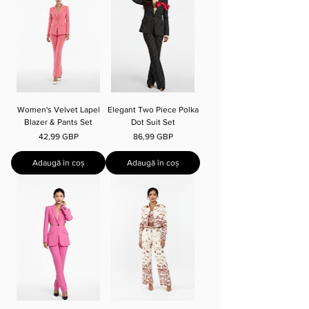
Women's Velvet Lapel
Elegant Two Piece Polka
Blazer & Pants Set
Dot Suit Set
Preț
Preț
42,99 GBP
86,99 GBP
Adaugă în coș
Adaugă în coș