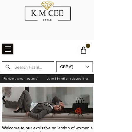
GBP (£)
Flexible payment options*
Up to 65% off on selected lines.
Welcome to our exclusive collection of women's