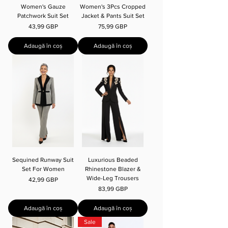
Women's Gauze
Women's 3Pcs Cropped
Patchwork Suit Set
Jacket & Pants Suit Set
Preț
Preț
43,99 GBP
75,99 GBP
Adaugă în coș
Adaugă în coș
Sequined Runway Suit
Luxurious Beaded
Set For Women
Rhinestone Blazer &
Wide-Leg Trousers
Preț
42,99 GBP
Preț
83,99 GBP
Adaugă în coș
Adaugă în coș
Sale