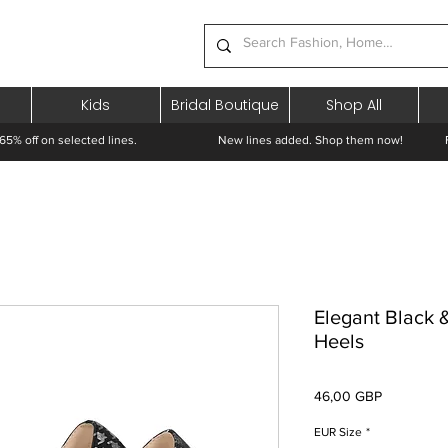
Kids
Bridal Boutique
Shop All
65% off on selected lines.
New lines added. Shop them now! Free 
Elegant Black 
Heels
Preț
46,00 GBP
EUR Size
*