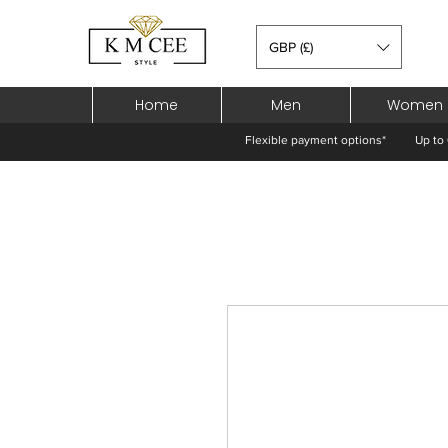
GBP (£)
Home
Men
Women
Flexible payment options*
Up to 