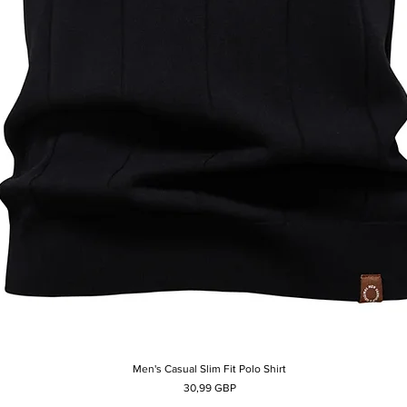
Men's Casual Slim Fit Polo Shirt
Afișare rapidă
Preț
30,99 GBP