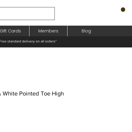
Gift Cards
Members
Blog
standard delivery on all orders*
& White Pointed Toe High