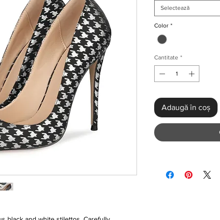
Selectează
Color
*
Cantitate
*
Adaugă în coș
s black and white stilettos. Carefully