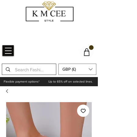
GBP (£)
Flexible payment options*
Up to 65% off on selected lines.