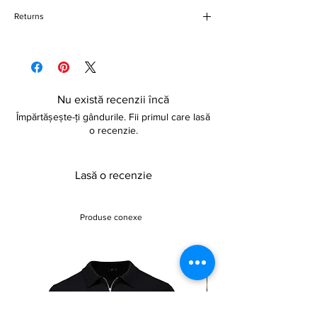
Bow knot style
Returns
Back strap closure
Thin heels
Please refer to our delivery and returns
5cm-8cm heel height
policy for more details
Nu există recenzii încă
Împărtășește-ți gândurile. Fii primul care lasă
o recenzie.
Lasă o recenzie
Produse conexe
Sale