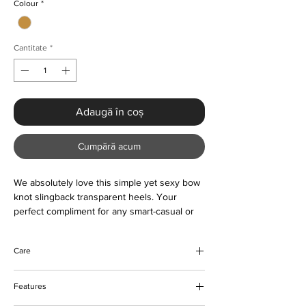
Colour
*
Cantitate
*
Adaugă în coș
Cumpără acum
We absolutely love this simple yet sexy bow
knot slingback transparent heels. Your
perfect compliment for any smart-casual or
formal occasion. Buy now and love forever
Care
Wipe to clean
Features