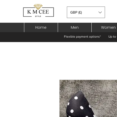
GBP (£)
Home
Men
Women
Flexible payment options*
Up to 