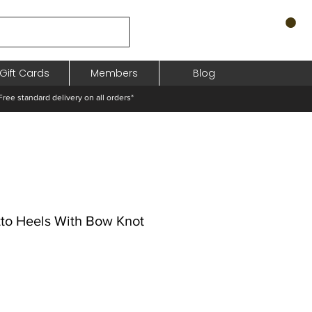
Gift Cards
Members
Blog
standard delivery on all orders*
etto Heels With Bow Knot