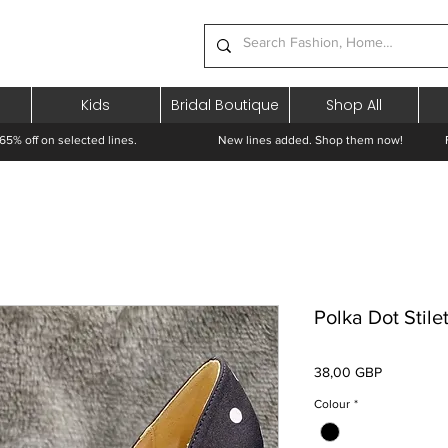
Kids
Bridal Boutique
Shop All
65% off on selected lines.
New lines added. Shop them now! Free 
Polka Dot Stil
Preț
38,00 GBP
Colour
*