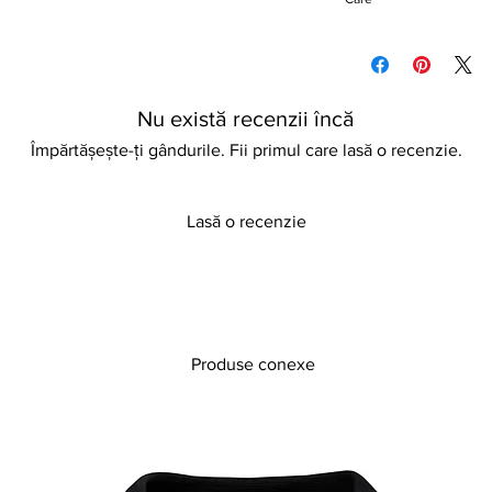
heels. Lightweight an
are available.
Wipe to clean
Store in a dry place
Nu există recenzii încă
Împărtășește-ți gândurile. Fii primul care lasă o recenzie.
Lasă o recenzie
Produse conexe