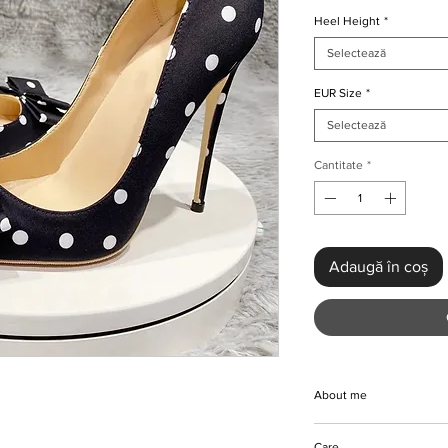
Heel Height
*
Selectează
EUR Size
*
Selectează
Cantitate
*
Adaugă în coș
About me
Step out in style with 
Care