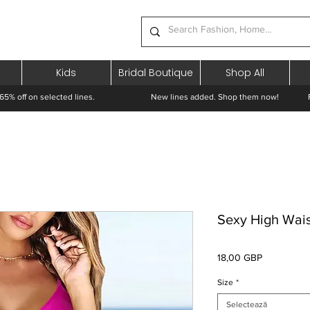
Kids
Bridal Boutique
Shop All
65% off on selected lines.
New lines added. Shop them now! Free 
Sexy High Wais
Preț
18,00 GBP
Size
*
Selectează