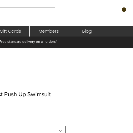
Gift Cards
Members
Blog
standard delivery on all orders*
t Push Up Swimsuit