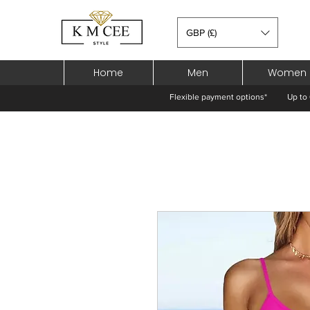
GBP (£)
Home
Men
Women
Flexible payment options*
Up to 