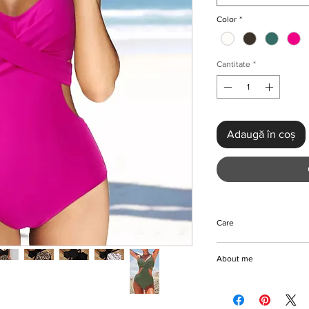
Color
*
Cantitate
*
Adaugă în coș
Care
Machine/ Hand wash
About me
Please do not iron or
Gorgeous side cut-ou
comfortable, and elas