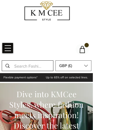
GBP (£)
Flexible payment options*
Up to 65% off on selected lines.
Dive into KMCee
Styles, where fashion
meets inspiration!
Discover the latest