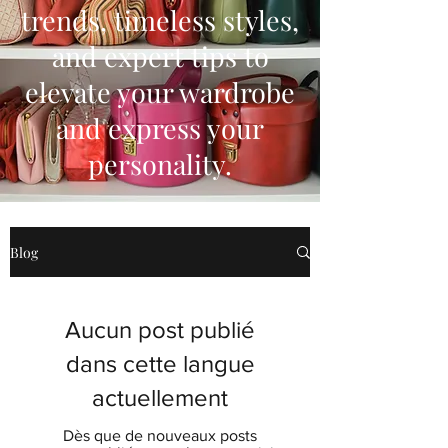
trends, timeless styles,
and expert tips to
elevate your wardrobe
and express your
personality.
Blog
Aucun post publié
dans cette langue
actuellement
Dès que de nouveaux posts