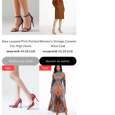
New Leopard Print Pointed
Women's Vintage Caramel
Toe High Heels
Wool Coat
56,99 £GB
103,99 £GB
Prix original
Prix promotionnel
Prix original
Prix promotionnel
49,58 £GB
93,59 £GB
Rupture de stock
Ajouter au panier
Sale
Sale