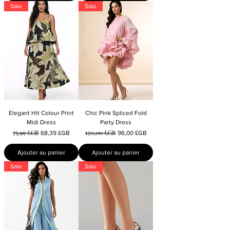
Sale
Sale
Elegant Hit Colour Print
Chic Pink Spliced Fold
Midi Dress
Party Dress
75,99 £GB
120,00 £GB
Prix original
Prix promotionnel
Prix original
Prix promotionnel
68,39 £GB
96,00 £GB
Ajouter au panier
Ajouter au panier
Sale
Sale