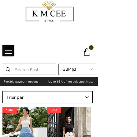
GBP (£)
Flexible payment options*
Up to 65% off on selected lines.
Sale
Sale