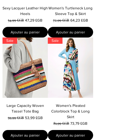
Sexy Lacquer Leather High
Women's Turtleneck Long
Heels
Sleeve Top & Skirt
54,99 £GB
72,99 £GB
Prix original
Prix promotionnel
Prix original
Prix promotionnel
47,29 £GB
64,23 £GB
Ajouter au panier
Ajouter au panier
Sale
Sale
Large Capacity Woven
Women's Pleated
Tassel Tote Bag
Colorblock Top & Long
Skirt
59,99 £GB
Prix original
Prix promotionnel
53,99 £GB
81,99 £GB
Prix original
Prix promotionnel
73,79 £GB
Ajouter au panier
Ajouter au panier