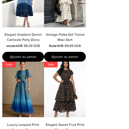
Elegant Gradient Denim
Vintage Polka Dot Tiered
Camisole Party Dress
Maxi Skirt
122,99 £GB
81,99 £GB
Prix original
Prix promotionnel
Prix original
Prix promotionnel
98,39 £GB
69,69 £GB
Ajouter au panier
Ajouter au panier
Sale
Sale
Luxury Leopard Print
Elegant Sweet Fruit Print