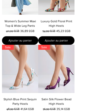
Women's Summer Maxi
Luxury Gold Floral Print
Top & Wide Leg Pants
High Heels
40,99 £GB
54,99 £GB
Prix original
Prix promotionnel
Prix original
Prix promotionnel
36,89 £GB
45,23 £GB
Ajouter au panier
Ajouter au panier
Sale
Sale
Stylish Blue Print Sequin
Satin Silk Flower Bead
Party Heels
High Heels
48,99 £GB
36,99 £GB
Prix original
Prix promotionnel
Prix original
Prix promotionnel
41,64 £GB
35,14 £GB