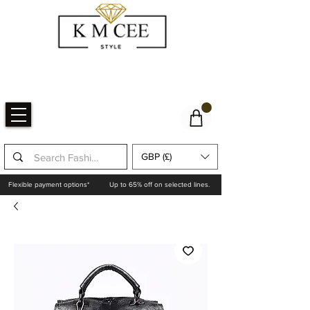
GBP (£)
Flexible payment options*
Up to 65% off on selected lines.