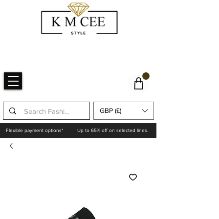
GBP (£)
Flexible payment options*
Up to 65% off on selected lines.