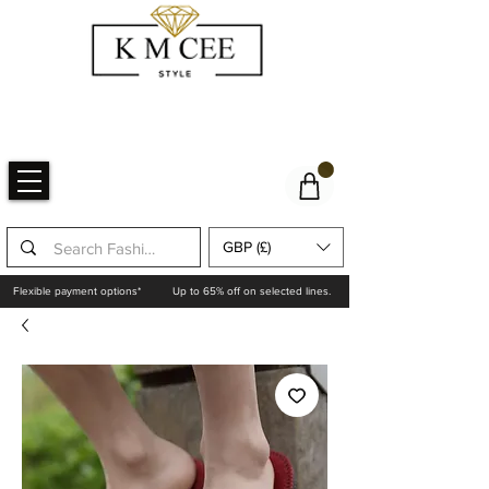
GBP (£)
Flexible payment options*
Up to 65% off on selected lines.