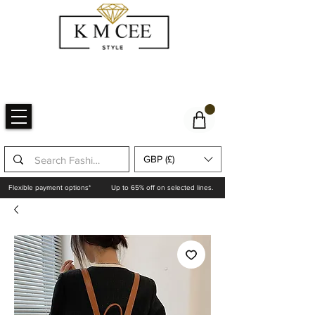
GBP (£)
Flexible payment options*
Up to 65% off on selected lines.